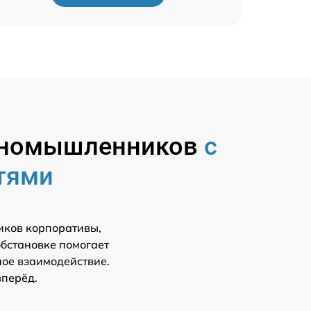
диномышленников
с
тями
иков корпоративы,
обстановке помогает
ное взаимодействие.
вперёд.