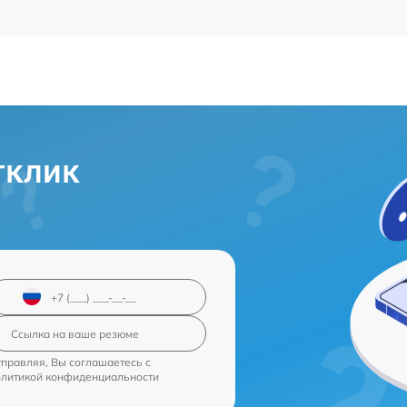
тклик
правляя, Вы соглашаетесь с
олитикой конфиденциальности