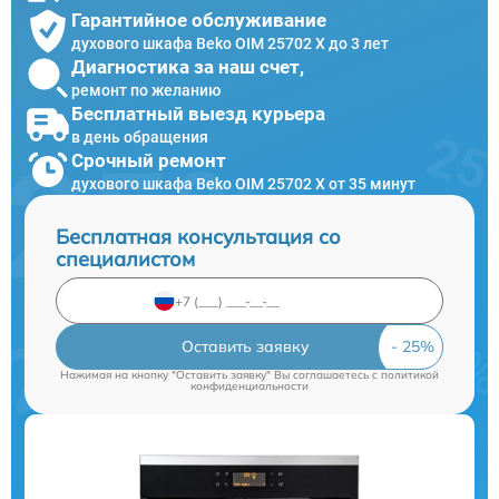
Гарантийное обслуживание
духового шкафа Beko OIM 25702 X до 3 лет
Диагностика за наш счет,
ремонт по желанию
Бесплатный выезд курьера
в день обращения
Срочный ремонт
духового шкафа Beko OIM 25702 X от 35 минут
Бесплатная консультация со
специалистом
Оставить заявку
Нажимая на кнопку "Оставить заявку" Вы соглашаетесь c
политикой
конфиденциальности