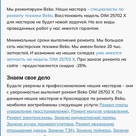
Мы ремонтируем Beko. Наши мастера -
специалисты по
ремонту техники Beko
. Восстановить модель OIM 25702 X
для мастеров не будет новой задачей. На все виды
проведенных работ у нас имеется гарантия.
Минимальные сроки выполнения ремонта. Мы большая
сеть мастерских техники Beko. Мы имеем более 20 тыс.
запчастей. И возможно на наших складах
уже имеется
запчасть на модель OIM 25702 X
. При заказе ремонта на
сайте - предоставляется скидка -25%.
Знаем свое дело
Будьте уверены в профессионализме наших мастеров - они
с уверенностью выполнят ремонт Beko OIM 25702 X. По
данным наших мастеров в Краснодаре по ремонту Beko,
наиболее востребованы следующие услуги:
Ремонт платы
управления (восстановление)
,
Ремонт модуля управления
,
Ремонт электросхемы
,
Замена индикаторной лампы
,
Замена ручек терморегулятора
,
Ремонт механизма
открывания двери
,
Замена ТЭН
,
Замена таймера
,
Замена