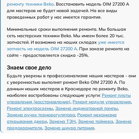
ремонту техники Beko
. Восстановить модель OIM 27200 A
для мастеров не будет новой задачей. На все виды
проведенных работ у нас имеется гарантия.
Минимальные сроки выполнения ремонта. Мы большая
сеть мастерских техники Beko. Мы имеем более 20 тыс.
запчастей. И возможно на наших складах
уже имеется
запчасть на модель OIM 27200 A
. При заказе ремонта на
сайте - предоставляется скидка -25%.
Знаем свое дело
Будьте уверены в профессионализме наших мастеров - они
с уверенностью выполнят ремонт Beko OIM 27200 A. По
данным наших мастеров в Краснодаре по ремонту Beko,
наиболее востребованы следующие услуги:
Ремонт платы
управления (восстановление)
,
Ремонт модуля управления
,
Ремонт электросхемы
,
Замена индикаторной лампы
,
Замена ручек терморегулятора
,
Ремонт механизма
открывания двери
,
Замена ТЭН
,
Замена таймера
,
Замена
предохранителя
,
Замена шнура питания
.