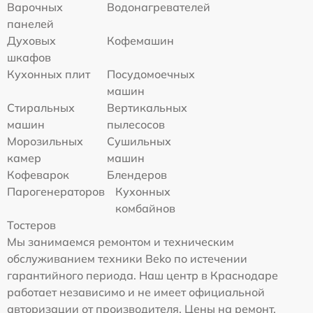
Варочных
Водонагревателей
панелей
Духовых
Кофемашин
шкафов
Кухонных плит
Посудомоечных
машин
Стиральных
Вертикальных
машин
пылесосов
Морозильных
Сушильных
камер
машин
Кофеварок
Блендеров
Парогенераторов
Кухонных
комбайнов
Тостеров
Мы занимаемся ремонтом и техническим
обслуживанием техники Beko по истечении
гарантийного периода. Наш центр в Краснодаре
работает независимо и не имеет официальной
авторизации от производителя. Цены на ремонт,