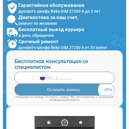
Гарантийное обслуживание
духового шкафа Beko OIM 27200 A до 3 лет
Диагностика за наш счет,
ремонт по желанию
Бесплатный выезд курьера
в день обращения
Срочный ремонт
духового шкафа Beko OIM 27200 A от 35 минут
Бесплатная консультация со
специалистом
Оставить заявку
Нажимая на кнопку "Оставить заявку" Вы соглашаетесь c
политикой
конфиденциальности