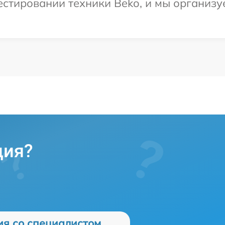
тировании техники Beko, и мы организуе
ция?
ия со специалистом