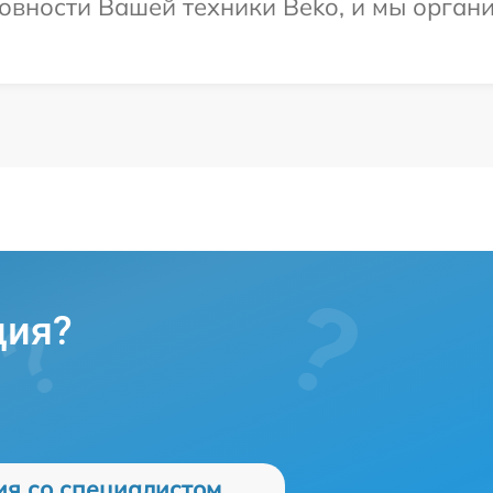
овности Вашей техники Beko, и мы органи
ция?
ия со специалистом