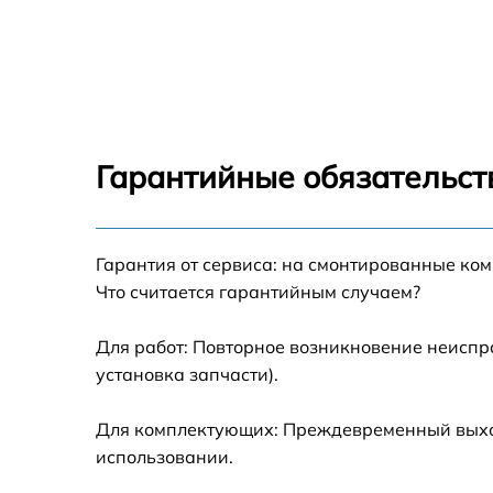
Замена вентилятора Beko BRE 5628
Замена ТЭН Beko BRE 5628
Замена таймера Beko BRE 5628
Гарантийные обязательст
Ремонт электропроводки Beko BRE 5628
Ремонт конфорки с расширением Beko BRE
Гарантия от сервиса: на смонтированные ко
5628
Что считается гарантийным случаем?
Ремонт клеммной коробки Beko BRE 5628
Для работ: Повторное возникновение неиспр
установка запчасти).
Замена конфорки керамической плиты Bek
BRE 5628
Для комплектующих: Преждевременный выход 
Ремонт чугунной конфорки Beko BRE 5628
использовании.