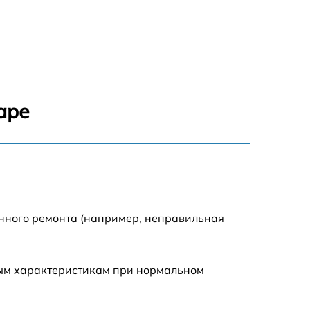
1550 р
1200 р
1100 р
аре
750 р
1100 р
1200 р
енного ремонта (например, неправильная
900 р
ным характеристикам при нормальном
600 р