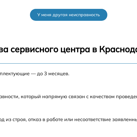
от 60 мин
У меня другая неисправность
от 60 мин
от 60 мин
ва сервисного центра в Краснод
от 60 мин
мплектующие — до 3 месяцев.
от 60 мин
от 60 мин
авности, который напрямую связан с качеством провед
o
от 60 мин
из строя, отказ в работе или несоответствие заявлен
от 60 мин