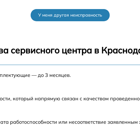
от 60 мин
У меня другая неисправность
от 60 мин
от 60 мин
ва сервисного центра в Краснод
от 60 мин
мплектующие — до 3 месяцев.
от 60 мин
от 60 мин
ости, который напрямую связан с качеством проведенн
o
от 60 мин
ата работоспособности или несоответствие заявленным
от 60 мин