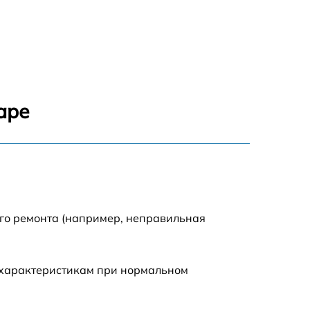
1550 р
1200 р
1100 р
аре
750 р
1100 р
1200 р
ого ремонта (например, неправильная
900 р
 характеристикам при нормальном
600 р