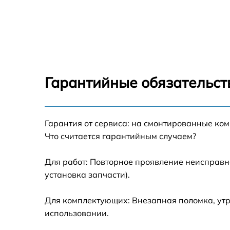
Замена вентилятора Beko CM 58100
Замена ТЭН Beko CM 58100
Замена таймера Beko CM 58100
Гарантийные обязательст
Ремонт электропроводки Beko CM 58100
Ремонт конфорки с расширением Beko CM
Гарантия от сервиса: на смонтированные ко
58100
Что считается гарантийным случаем?
Ремонт клеммной коробки Beko CM 58100
Для работ: Повторное проявление неисправн
установка запчасти).
Замена конфорки керамической плиты Bek
CM 58100
Для комплектующих: Внезапная поломка, утр
Ремонт чугунной конфорки Beko CM 58100
использовании.