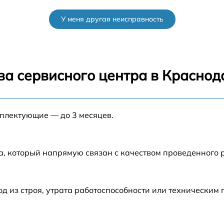
от 60 мин
У меня другая неисправность
от 60 мин
от 60 мин
ва сервисного центра в Краснод
от 60 мин
мплектующие — до 3 месяцев.
от 60 мин
от 60 мин
а, который напрямую связан с качеством проведенного
o
от 60 мин
 из строя, утрата работоспособности или техническим
от 60 мин