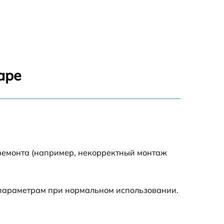
1550 р
1200 р
1100 р
аре
750 р
1100 р
1200 р
 ремонта (например, некорректный монтаж
900 р
 параметрам при нормальном использовании.
600 р