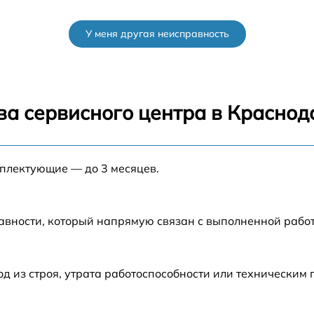
от 60 мин
У меня другая неисправность
от 60 мин
от 60 мин
ва сервисного центра в Краснод
от 60 мин
мплектующие — до 3 месяцев.
от 60 мин
от 60 мин
авности, который напрямую связан с выполненной рабо
o
от 60 мин
 из строя, утрата работоспособности или техническим
от 60 мин