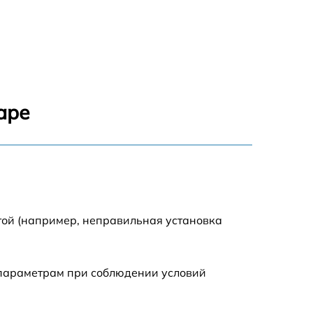
1550 р
1200 р
1100 р
аре
750 р
1100 р
1200 р
той (например, неправильная установка
900 р
 параметрам при соблюдении условий
600 р