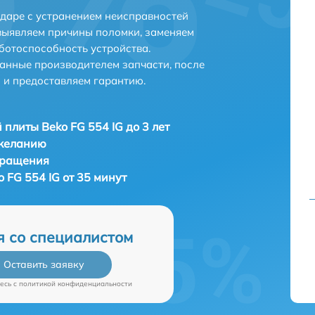
одаре с устранением неисправностей
выявляем причины поломки, заменяем
ботоспособность устройства.
анные производителем запчасти, после
 и предоставляем гарантию.
 плиты Beko FG 554 IG до 3 лет
 желанию
бращения
 FG 554 IG от 35 минут
я со специалистом
Оставить заявку
есь c
политикой конфиденциальности