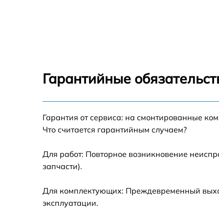
Замена вентилятора Beko FG 554 IG
Замена ТЭН Beko FG 554 IG
Замена таймера Beko FG 554 IG
Гарантийные обязательст
Ремонт электропроводки Beko FG 554 IG
Ремонт конфорки с расширением Beko FG
Гарантия от сервиса: на смонтированные ко
554 IG
Что считается гарантийным случаем?
Ремонт клеммной коробки Beko FG 554 IG
Для работ: Повторное возникновение неиспр
запчасти).
Замена конфорки керамической плиты Bek
FG 554 IG
Для комплектующих: Преждевременный выход
Ремонт чугунной конфорки Beko FG 554 IG
эксплуатации.