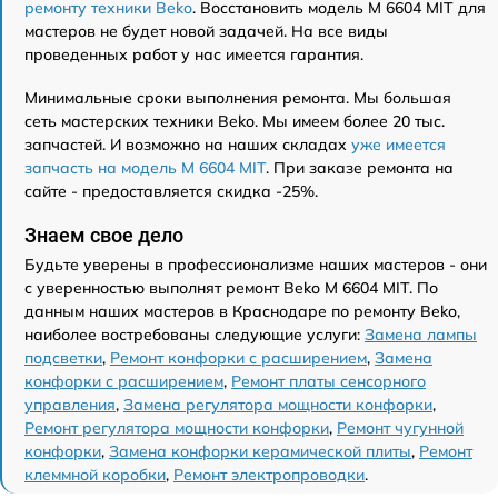
ремонту техники Beko
. Восстановить модель M 6604 MIT для
мастеров не будет новой задачей. На все виды
проведенных работ у нас имеется гарантия.
Минимальные сроки выполнения ремонта. Мы большая
сеть мастерских техники Beko. Мы имеем более 20 тыс.
запчастей. И возможно на наших складах
уже имеется
запчасть на модель M 6604 MIT
. При заказе ремонта на
сайте - предоставляется скидка -25%.
Знаем свое дело
Будьте уверены в профессионализме наших мастеров - они
с уверенностью выполнят ремонт Beko M 6604 MIT. По
данным наших мастеров в Краснодаре по ремонту Beko,
наиболее востребованы следующие услуги:
Замена лампы
подсветки
,
Ремонт конфорки с расширением
,
Замена
конфорки с расширением
,
Ремонт платы сенсорного
управления
,
Замена регулятора мощности конфорки
,
Ремонт регулятора мощности конфорки
,
Ремонт чугунной
конфорки
,
Замена конфорки керамической плиты
,
Ремонт
клеммной коробки
,
Ремонт электропроводки
.