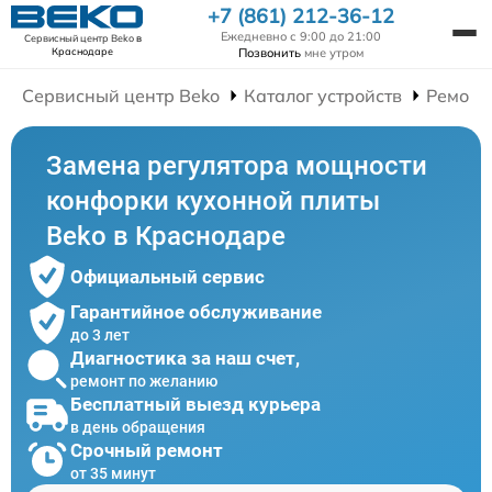
+7 (861) 212-36-12
Ежедневно с 9:00 до 21:00
Сервисный центр Beko
в
Позвонить
мне утром
Краснодаре
Сервисный центр Beko
Каталог устройств
Ремонт
Замена регулятора мощности
конфорки кухонной плиты
Beko в Краснодаре
Официальный сервис
Гарантийное обслуживание
до 3 лет
Диагностика за наш счет,
ремонт по желанию
Бесплатный выезд курьера
в день обращения
Срочный ремонт
от 35 минут