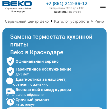
+7 (861) 212-36-12
Ежедневно с 9:00 до 21:00
Сервисный центр Beko
в
Позвонить
мне утром
Краснодаре
Сервисный центр Beko
Каталог устройств
Ремонт
Замена термостата кухонной
плиты
Beko в Краснодаре
Официальный сервис
Гарантийное обслуживание
до 3 лет
Диагностика за наш счет,
ремонт по желанию
Бесплатный выезд курьера
в день обращения
Срочный ремонт
от 35 минут