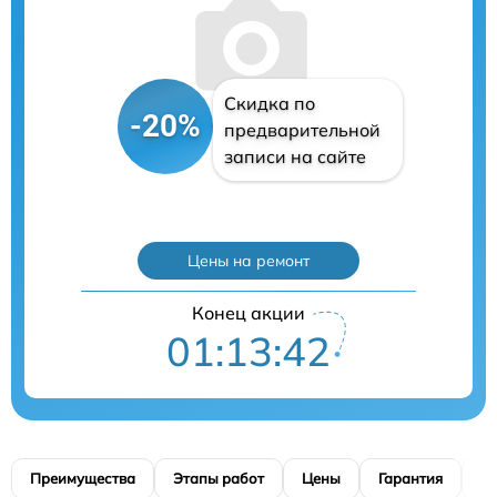
Скидка по
-20%
предварительной
записи на сайте
Цены на ремонт
Конец акции
01:13:41
Преимущества
Этапы работ
Цены
Гарантия
М