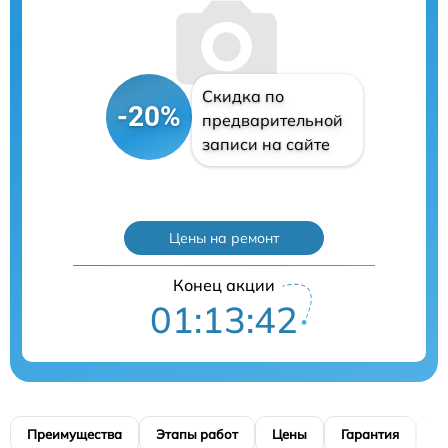
Скидка по
-20%
предварительной
записи на сайте
Цены на ремонт
Конец акции
01:13:41
Преимущества
Этапы работ
Цены
Гарантия
М