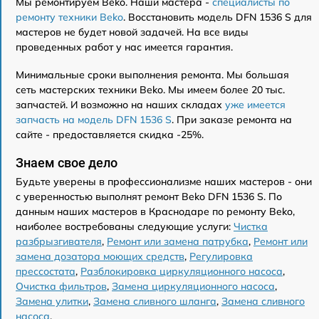
Мы ремонтируем Beko. Наши мастера -
специалисты по
ремонту техники Beko
. Восстановить модель DFN 1536 S для
мастеров не будет новой задачей. На все виды
проведенных работ у нас имеется гарантия.
Минимальные сроки выполнения ремонта. Мы большая
сеть мастерских техники Beko. Мы имеем более 20 тыс.
запчастей. И возможно на наших складах
уже имеется
запчасть на модель DFN 1536 S
. При заказе ремонта на
сайте - предоставляется скидка -25%.
Знаем свое дело
Будьте уверены в профессионализме наших мастеров - они
с уверенностью выполнят ремонт Beko DFN 1536 S. По
данным наших мастеров в Краснодаре по ремонту Beko,
наиболее востребованы следующие услуги:
Чистка
разбрызгивателя
,
Ремонт или замена патрубка
,
Ремонт или
замена дозатора моющих средств
,
Регулировка
прессостата
,
Разблокировка циркуляционного насоса
,
Очистка фильтров
,
Замена циркуляционного насоса
,
Замена улитки
,
Замена сливного шланга
,
Замена сливного
насоса
.