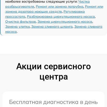
наиболее востребованы следующие услуги:
Чистка
разбрызгивателя
,
Ремонт или замена патрубка
,
Ремонт или
замена дозатора моющих средств
,
Регулировка
прессостата
,
Разблокировка циркуляционного насоса
,
Очистка фильтров
,
Замена циркуляционного насоса
,
Замена улитки
,
Замена сливного шланга
,
Замена сливного
насоса
.
Акции сервисного
центра
Бесплатная диагностика в день