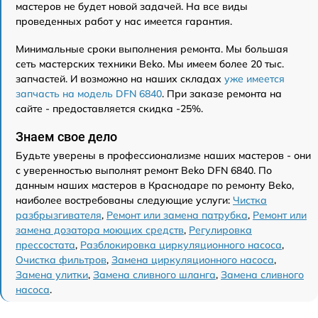
мастеров не будет новой задачей. На все виды
проведенных работ у нас имеется гарантия.
Минимальные сроки выполнения ремонта. Мы большая
сеть мастерских техники Beko. Мы имеем более 20 тыс.
запчастей. И возможно на наших складах
уже имеется
запчасть на модель DFN 6840
. При заказе ремонта на
сайте - предоставляется скидка -25%.
Знаем свое дело
Будьте уверены в профессионализме наших мастеров - они
с уверенностью выполнят ремонт Beko DFN 6840. По
данным наших мастеров в Краснодаре по ремонту Beko,
наиболее востребованы следующие услуги:
Чистка
разбрызгивателя
,
Ремонт или замена патрубка
,
Ремонт или
замена дозатора моющих средств
,
Регулировка
прессостата
,
Разблокировка циркуляционного насоса
,
Очистка фильтров
,
Замена циркуляционного насоса
,
Замена улитки
,
Замена сливного шланга
,
Замена сливного
насоса
.