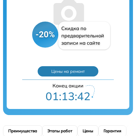
Скидка по
-20%
предварительной
записи на сайте
Цены на ремонт
Конец акции
01:13:41
Преимущества
Этапы работ
Цены
Гарантия
М