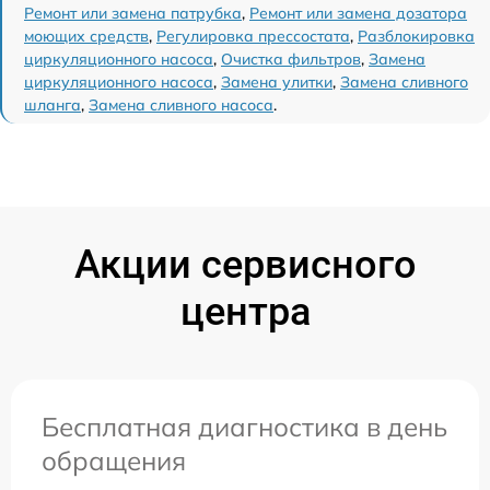
Ремонт или замена патрубка
,
Ремонт или замена дозатора
моющих средств
,
Регулировка прессостата
,
Разблокировка
циркуляционного насоса
,
Очистка фильтров
,
Замена
циркуляционного насоса
,
Замена улитки
,
Замена сливного
шланга
,
Замена сливного насоса
.
Акции сервисного
центра
Бесплатная диагностика в день
обращения