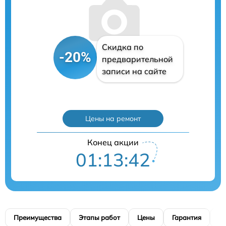
Скидка по
-20%
предварительной
записи на сайте
Цены на ремонт
Конец акции
01:13:41
Преимущества
Этапы работ
Цены
Гарантия
М