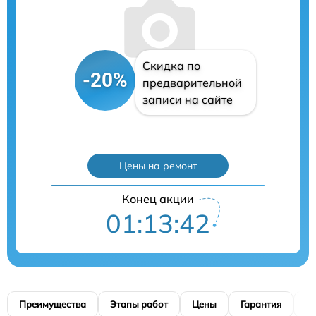
Скидка по
-20%
предварительной
записи на сайте
Цены на ремонт
Конец акции
01:13:41
Преимущества
Этапы работ
Цены
Гарантия
М