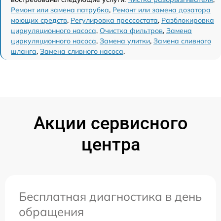
Ремонт или замена патрубка
,
Ремонт или замена дозатора
моющих средств
,
Регулировка прессостата
,
Разблокировка
циркуляционного насоса
,
Очистка фильтров
,
Замена
циркуляционного насоса
,
Замена улитки
,
Замена сливного
шланга
,
Замена сливного насоса
.
Акции сервисного
центра
Бесплатная диагностика в день
обращения