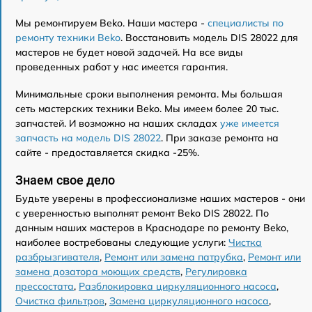
Мы ремонтируем Beko. Наши мастера -
специалисты по
ремонту техники Beko
. Восстановить модель DIS 28022 для
мастеров не будет новой задачей. На все виды
проведенных работ у нас имеется гарантия.
Минимальные сроки выполнения ремонта. Мы большая
сеть мастерских техники Beko. Мы имеем более 20 тыс.
запчастей. И возможно на наших складах
уже имеется
запчасть на модель DIS 28022
. При заказе ремонта на
сайте - предоставляется скидка -25%.
Знаем свое дело
Будьте уверены в профессионализме наших мастеров - они
с уверенностью выполнят ремонт Beko DIS 28022. По
данным наших мастеров в Краснодаре по ремонту Beko,
наиболее востребованы следующие услуги:
Чистка
разбрызгивателя
,
Ремонт или замена патрубка
,
Ремонт или
замена дозатора моющих средств
,
Регулировка
прессостата
,
Разблокировка циркуляционного насоса
,
Очистка фильтров
,
Замена циркуляционного насоса
,