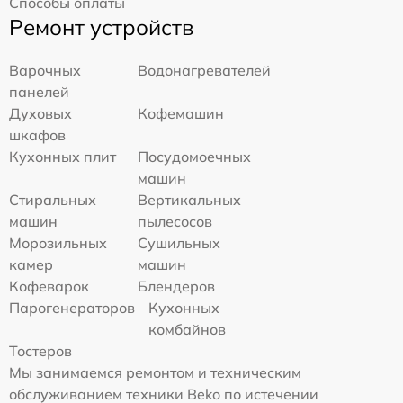
Способы оплаты
Ремонт устройств
Варочных
Водонагревателей
панелей
Духовых
Кофемашин
шкафов
Кухонных плит
Посудомоечных
машин
Стиральных
Вертикальных
машин
пылесосов
Морозильных
Сушильных
камер
машин
Кофеварок
Блендеров
Парогенераторов
Кухонных
комбайнов
Тостеров
Мы занимаемся ремонтом и техническим
обслуживанием техники Beko по истечении