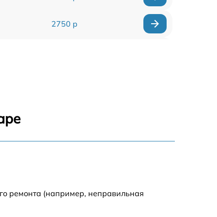
2750 р
850 р
2450 р
1800 р
аре
1100 р
1100 р
1800 р
ого ремонта (например, неправильная
1000 р