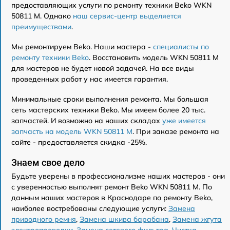
предоставляющих услуги по ремонту техники Beko WKN
50811 M. Однако
наш сервис-центр выделяется
преимуществами
.
Мы ремонтируем Beko. Наши мастера -
специалисты по
ремонту техники Beko
. Восстановить модель WKN 50811 M
для мастеров не будет новой задачей. На все виды
проведенных работ у нас имеется гарантия.
Минимальные сроки выполнения ремонта. Мы большая
сеть мастерских техники Beko. Мы имеем более 20 тыс.
запчастей. И возможно на наших складах
уже имеется
запчасть на модель WKN 50811 M
. При заказе ремонта на
сайте - предоставляется скидка -25%.
Знаем свое дело
Будьте уверены в профессионализме наших мастеров - они
с уверенностью выполнят ремонт Beko WKN 50811 M. По
данным наших мастеров в Краснодаре по ремонту Beko,
наиболее востребованы следующие услуги:
Замена
приводного ремня
,
Замена шкива барабана
,
Замена жгута