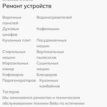
Ремонт устройств
Варочных
Водонагревателей
панелей
Духовых
Кофемашин
шкафов
Кухонных плит
Посудомоечных
машин
Стиральных
Вертикальных
машин
пылесосов
Морозильных
Сушильных
камер
машин
Кофеварок
Блендеров
Парогенераторов
Кухонных
комбайнов
Тостеров
Мы занимаемся ремонтом и техническим
обслуживанием техники Beko по истечении