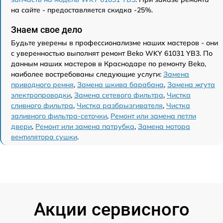
на сайте - предоставляется скидка -25%.
Знаем свое дело
Будьте уверены в профессионализме наших мастеров - они
с уверенностью выполнят ремонт Beko WKY 61031 YB3. По
данным наших мастеров в Краснодаре по ремонту Beko,
наиболее востребованы следующие услуги:
Замена
приводного ремня
,
Замена шкива барабана
,
Замена жгута
электропроводки
,
Замена сетевого фильтра
,
Чистка
сливного фильтра
,
Чистка разбрызгивателя
,
Чистка
заливного фильтра-сеточки
,
Ремонт или замена петли
двери
,
Ремонт или замена патрубка
,
Замена мотора
вентилятора сушки
.
Акции сервисного