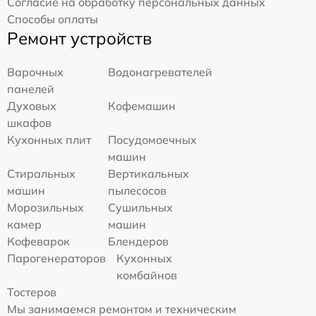
Согласие на обработку персональных данных
Способы оплаты
Ремонт устройств
Варочных
Водонагревателей
панелей
Духовых
Кофемашин
шкафов
Кухонных плит
Посудомоечных
машин
Стиральных
Вертикальных
машин
пылесосов
Морозильных
Сушильных
камер
машин
Кофеварок
Блендеров
Парогенераторов
Кухонных
комбайнов
Тостеров
Мы занимаемся ремонтом и техническим