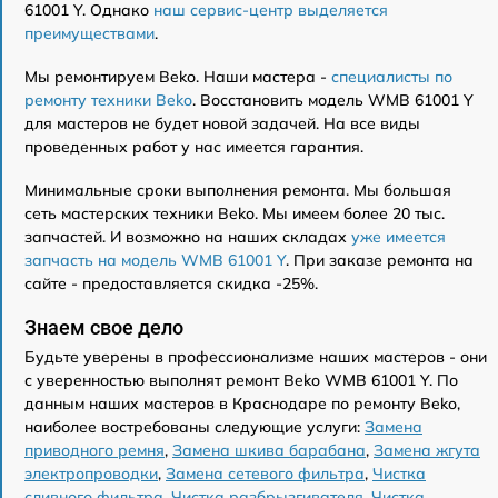
61001 Y. Однако
наш сервис-центр выделяется
преимуществами
.
Мы ремонтируем Beko. Наши мастера -
специалисты по
ремонту техники Beko
. Восстановить модель WMB 61001 Y
для мастеров не будет новой задачей. На все виды
проведенных работ у нас имеется гарантия.
Минимальные сроки выполнения ремонта. Мы большая
сеть мастерских техники Beko. Мы имеем более 20 тыс.
запчастей. И возможно на наших складах
уже имеется
запчасть на модель WMB 61001 Y
. При заказе ремонта на
сайте - предоставляется скидка -25%.
Знаем свое дело
Будьте уверены в профессионализме наших мастеров - они
с уверенностью выполнят ремонт Beko WMB 61001 Y. По
данным наших мастеров в Краснодаре по ремонту Beko,
наиболее востребованы следующие услуги:
Замена
приводного ремня
,
Замена шкива барабана
,
Замена жгута
электропроводки
,
Замена сетевого фильтра
,
Чистка
сливного фильтра
,
Чистка разбрызгивателя
,
Чистка