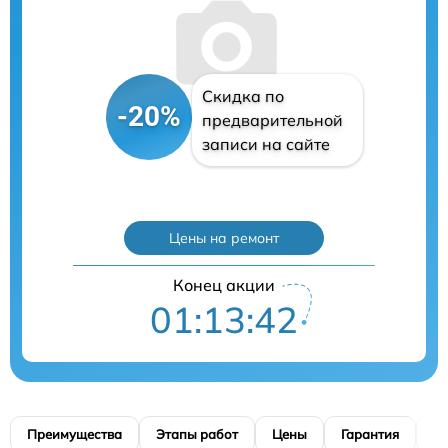
Скидка по
-20%
предварительной
записи на сайте
Цены на ремонт
Конец акции
01:13:41
Преимущества
Этапы работ
Цены
Гарантия
М