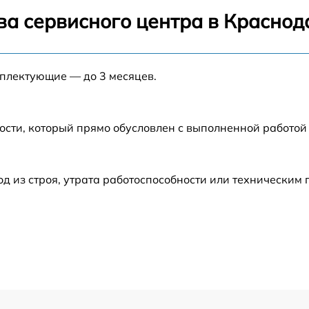
6
от 60 мин
ва сервисного центра в Краснод
от 60 мин
мплектующие — до 3 месяцев.
от 60 мин
D
от 60 мин
ости, который прямо обусловлен с выполненной работой
от 60 мин
 из строя, утрата работоспособности или техническим
от 60 мин
от 60 мин
6
от 60 мин