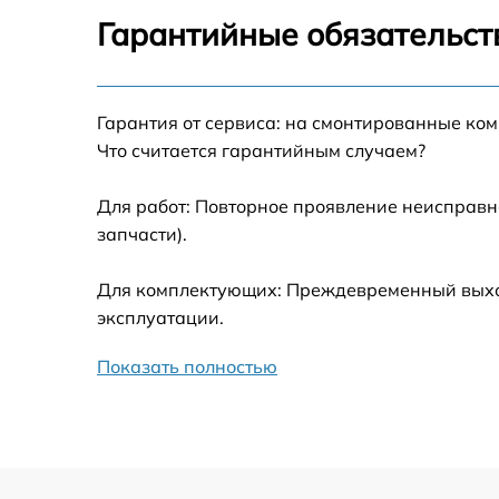
Замена блока управления Beko WMD 6610
Гарантийные обязательст
Ремонт/замена датчика температуры Beko
WMD 66106
Гарантия от сервиса: на смонтированные ко
Замена УБЛ Beko WMD 66106
Что считается гарантийным случаем?
Замена циркуляционного насоса Beko WM
66106
Для работ: Повторное проявление неисправн
запчасти).
Замена сливного шланга Beko WMD 66106
Для комплектующих: Преждевременный выход
Замена сливного насоса Beko WMD 66106
эксплуатации.
Показать полностью
Замена прессостата Beko WMD 66106
Замена заливного шланга Beko WMD 6610