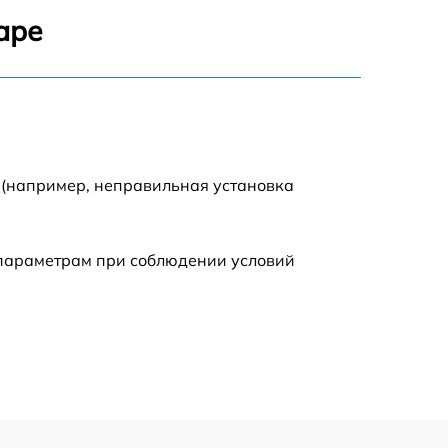
1800 р
аре
1100 р
1100 р
1800 р
 (например, неправильная установка
1000 р
 параметрам при соблюдении условий
1550 р
1550 р
750 р