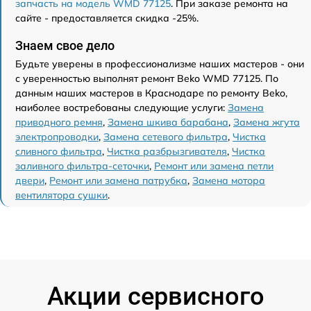
запчасть на модель WMD 77125
. При заказе ремонта на
сайте - предоставляется скидка -25%.
Знаем свое дело
Будьте уверены в профессионализме наших мастеров - они
с уверенностью выполнят ремонт Beko WMD 77125. По
данным наших мастеров в Краснодаре по ремонту Beko,
наиболее востребованы следующие услуги:
Замена
приводного ремня
,
Замена шкива барабана
,
Замена жгута
электропроводки
,
Замена сетевого фильтра
,
Чистка
сливного фильтра
,
Чистка разбрызгивателя
,
Чистка
заливного фильтра-сеточки
,
Ремонт или замена петли
двери
,
Ремонт или замена патрубка
,
Замена мотора
вентилятора сушки
.
Акции сервисного