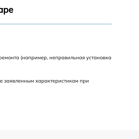
1800 р
аре
1100 р
1100 р
1800 р
 ремонта (например, неправильная установка
1000 р
ие заявленным характеристикам при
1550 р
1550 р
750 р