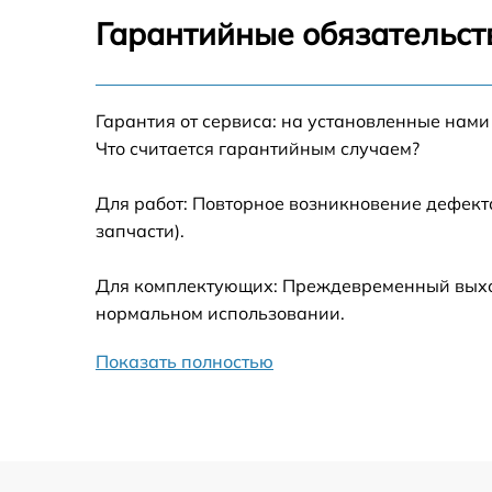
Замена блока управления Beko WMD 7712
Гарантийные обязательст
Ремонт/замена датчика температуры Beko
WMD 77127
Гарантия от сервиса: на установленные нами
Замена УБЛ Beko WMD 77127
Что считается гарантийным случаем?
Замена циркуляционного насоса Beko WM
77127
Для работ: Повторное возникновение дефект
запчасти).
Замена сливного шланга Beko WMD 77127
Для комплектующих: Преждевременный выход 
Замена сливного насоса Beko WMD 77127
нормальном использовании.
Показать полностью
Замена прессостата Beko WMD 77127
Замена заливного шланга Beko WMD 7712