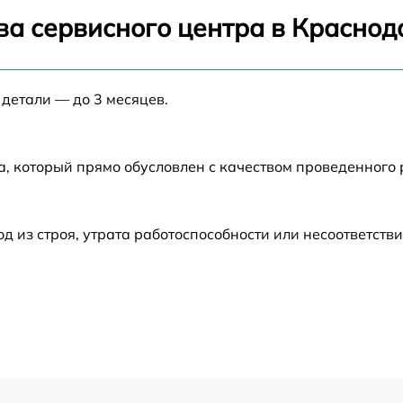
7
от 60 мин
ва сервисного центра в Краснод
от 60 мин
 детали — до 3 месяцев.
от 60 мин
D
от 60 мин
а, который прямо обусловлен с качеством проведенного
от 60 мин
из строя, утрата работоспособности или несоответств
от 60 мин
от 60 мин
7
от 60 мин