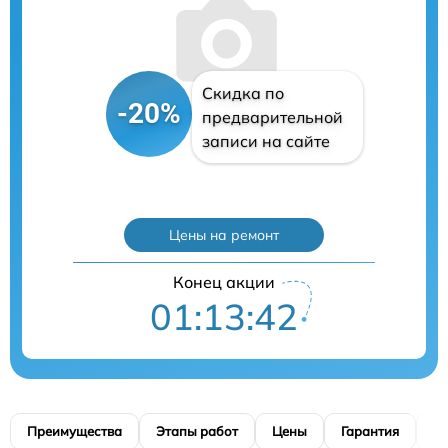
Скидка по
-20%
предварительной
записи на сайте
Цены на ремонт
Конец акции
01:13:41
Преимущества
Этапы работ
Цены
Гарантия
М