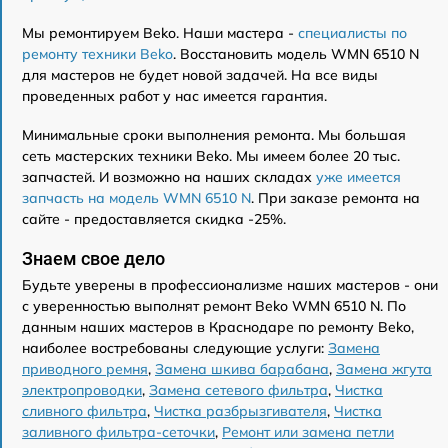
Мы ремонтируем Beko. Наши мастера -
специалисты по
ремонту техники Beko
. Восстановить модель WMN 6510 N
для мастеров не будет новой задачей. На все виды
проведенных работ у нас имеется гарантия.
Минимальные сроки выполнения ремонта. Мы большая
сеть мастерских техники Beko. Мы имеем более 20 тыс.
запчастей. И возможно на наших складах
уже имеется
запчасть на модель WMN 6510 N
. При заказе ремонта на
сайте - предоставляется скидка -25%.
Знаем свое дело
Будьте уверены в профессионализме наших мастеров - они
с уверенностью выполнят ремонт Beko WMN 6510 N. По
данным наших мастеров в Краснодаре по ремонту Beko,
наиболее востребованы следующие услуги:
Замена
приводного ремня
,
Замена шкива барабана
,
Замена жгута
электропроводки
,
Замена сетевого фильтра
,
Чистка
сливного фильтра
,
Чистка разбрызгивателя
,
Чистка
заливного фильтра-сеточки
,
Ремонт или замена петли