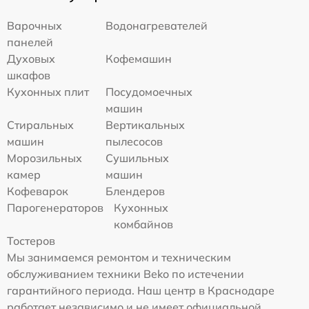
Варочных
Водонагревателей
панелей
Духовых
Кофемашин
шкафов
Кухонных плит
Посудомоечных
машин
Стиральных
Вертикальных
машин
пылесосов
Морозильных
Сушильных
камер
машин
Кофеварок
Блендеров
Парогенераторов
Кухонных
комбайнов
Тостеров
Мы занимаемся ремонтом и техническим
обслуживанием техники Beko по истечении
гарантийного периода. Наш центр в Краснодаре
работает независимо и не имеет официальной