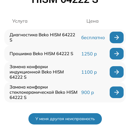
Услуга
Цена
Диагностика Beko HISM 64222
бесплатно
S
Прошивка Beko HISM 64222 S
1250 р
Замена конфорки
индукционной Beko HISM
1100 р
64222 S
Замена конфорки
стеклокерамической Beko HISM
900 р
64222 S
У меня другая неисправность