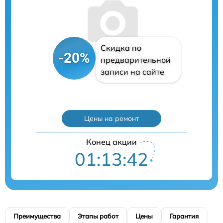
Скидка по
-20%
предварительной
записи на сайте
Цены на ремонт
Конец акции
01:13:41
Преимущества
Этапы работ
Цены
Гарантия
М